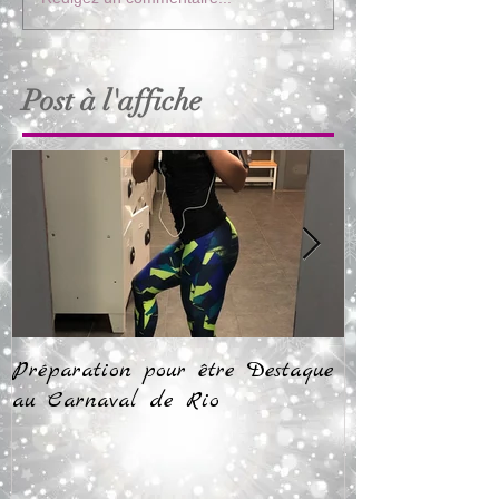
Post à l'affiche
Préparation pour être Destaque
Rio jour 1: Pr
au Carnaval de Rio
impressions