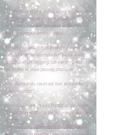
J'ai découvert une danse assez instinctive, 
énergique tout en étant accessible à tous 
et surtout, elle met du soleil et de la 
bonne humeur dans le coeur. 
Ce qui m'a séduit également c'est que 
cette danse ne nécessite pas de costume 
spécifique. Un legging, un tee-shirt, des 
pieds nus et vous pouvez pratiquer. 
L'ambiance du cours est bon enfant et 
bienveillante."
Nathalie, élève de Las Passistas del Norte 
depuis 1 an et danseuse du groupe depuis 
4 mois: 
"Porque bailo la samba ? En 2011, fui en 
Brazil para la primera vez y tuve la suerte 