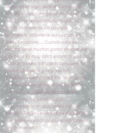
de ver los ensayos para el Carnaval de 
Rio. Me encanto! Me gusto mucho la 
música, las percuciones, la alegria, la 
forma de mover de las passistas 
asumiendo totalmente sus cuerpos, los 
trajes, los colores, ... Cuando volvi en 
Bélgica, tenia muchas ganas de aprender 
este baile. Es muy dificil encontrar una 
clase de samba a Bruselas aunque es la 
capital de Europa y hay muchos 
brasileños viviendo aqui. Por fin encontré 
la clase de Elise. Bailar todos los martes 
con ella y el grupo de chicas me da 
siempre mucha felicidad. Solo 
escuchando la musica, olvido todo lo 
demás. GRACIAS para todos estos buenos 
momentos pasando juntas, siempre me los 
voy a recordar."