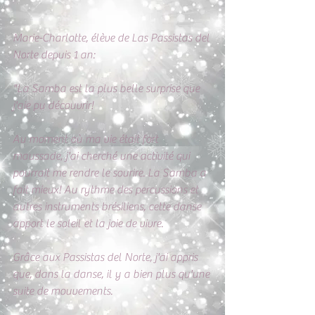
Marie-Charlotte, élève de Las Passistas del 
Norte depuis 1 an:
"La Samba est la plus belle surprise que 
j'aie pu découvrir!
Au moment où ma vie était fort 
maussade, j'ai cherché une activité qui 
pourrait me rendre le sourire. La Samba a 
fait mieux! Au rythme des percussions et 
autres instruments brésiliens, cette danse 
apport le soleil et la joie de vivre. 
Grâce aux Passistas del Norte, j'ai appris 
que, dans la danse, il y a bien plus qu'une 
suite de mouvements. 