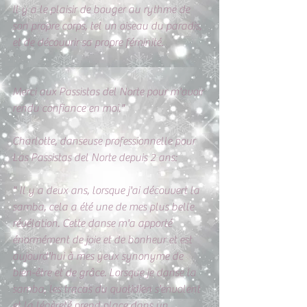
Il y a le plaisir de bouger au rythme de 
son propre corps, tel un oiseau du paradis, 
et de découvrir sa propre féminité. 
Merci aux Passistas del Norte pour m'avoir 
rendu confiance en moi."
Charlotte, danseuse professionnelle pour 
Las Passistas del Norte depuis 2 ans:
" Il y a deux ans, lorsque j'ai découvert la 
samba, cela a été une de mes plus belle 
révélation. Cette danse m'a apporté 
énormément de joie et de bonheur et est 
aujourd'hui à mes yeux synonyme de 
bien-être et de grâce. Lorsque je danse la 
samba, les tracas du quotidien s'envolent 
et la légèreté prend place dans un 