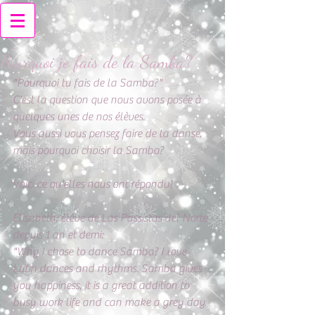
Pourquoi je fais de la Samba?
"Pourquoi tu fais de la Samba?"
C'est la question que nous avons posée à 
quelques unes de nos élèves.
Vous aussi vous pensez faire de la danse, 
mais pourquoi choisir la Samba? 
Voici ce qu'elles nous ont répondu! 
Elisabeth, élève de Las Passistas del Norte 
depuis 1 an et demi:
"Why I chose to dance Samba? I love 
Latin dances and rhythms. Samba gives 
you happiness, it is a great addition to 
busy work life and can make a grey day 