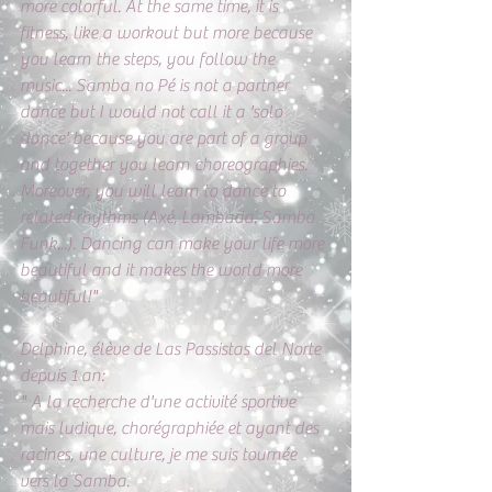
more colorful. At the same time, it is 
fitness, like a workout but more because 
you learn the steps, you follow the 
music... Samba no Pé is not a partner 
dance but I would not call it a 'solo 
dance' because you are part of a group 
and together you learn choreographies. 
Moreover, you will learn to dance to 
related rhythms (Axé, Lambada, Samba 
Funk...). Dancing can make your life more 
beautiful and it makes the world more 
beautiful!"
Delphine, élève de Las Passistas del Norte 
depuis 1 an: 
" A la recherche d'une activité sportive 
mais ludique, chorégraphiée et ayant des 
racines, une culture, je me suis tournée 
vers la Samba.