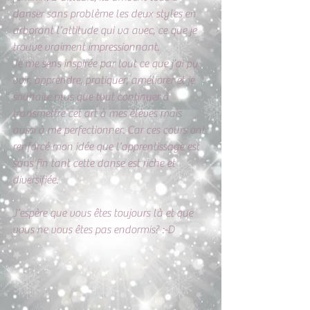
danser sans problème les deux styles en 
arborant l’attitude qui va avec, ce que je 
trouve vraiment impressionnant. 
Je me sens inspirée par tout ce que j’ai pu 
voir, apprendre, pratiquer, améliorer et je 
souhaite plus que tout continuer à 
transmettre cet art à mes élèves mais 
aussi à me perfectionner. Car ces cours ont 
renforcé mon idée que l’apprentissage est 
sans fin tant cette danse est riche et 
diversifiée. 
J’espère que vous êtes toujours là et que 
vous ne vous êtes pas endormis? :-D