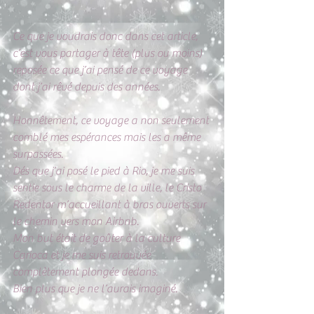
Ce que je voudrais donc dans cet article, 
c’est vous partager à tête (plus ou moins) 
reposée ce que j’ai pensé de ce voyage 
dont j’ai rêvé depuis des années.
Honnêtement, ce voyage a non seulement 
comblé mes espérances mais les a même 
surpassées.
Dés que j’ai posé le pied à Rio, je me suis 
sentie sous le charme de la ville, le Cristo 
Redentor m’accueillant à bras ouverts sur 
le chemin vers mon Airbnb.
Mon but était de goûter à la culture 
Carioca et je me suis retrouvée 
complètement plongée dedans.
Bien plus que je ne l’aurais imaginé. 