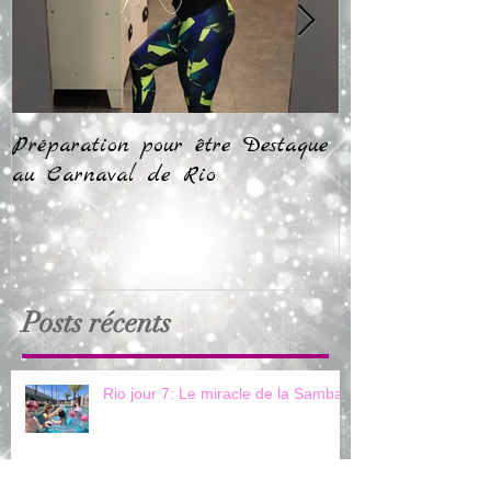
Préparation pour être Destaque
Rio jour 1: Pr
au Carnaval de Rio
impressions
Posts récents
Rio jour 7: Le miracle de la Samba