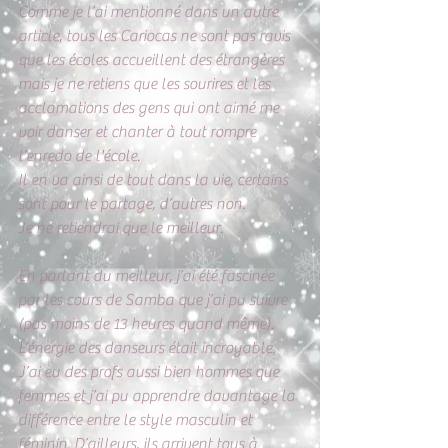
Comme je l’ai mentionné dans un autre 
article, tous les Cariocas ne sont pas ravis 
que les écoles accueillent des étrangères 
mais je ne retiens que les sourires et les 
acclamations des gens qui ont aimé me 
voir danser et chanter à tout rompre 
l’enredo de l'école.
Il en va ainsi de tout dans la vie, certains 
sont pour le partage, d’autres non. 
Je ne retiendrai que le meilleur. 
En parlant du meilleur, j’ai été fascinée 
par les cours de Samba que j’ai pu suivre 
(pas moins de 13 heures quand même). 
L’énergie des danseurs était incroyable. 
J’ai eu des profs aussi bien hommes que 
femmes et j’ai pu apprendre davantage la 
différence entre le style masculin et 
féminin. D’ailleurs, ils arrivent tous à 