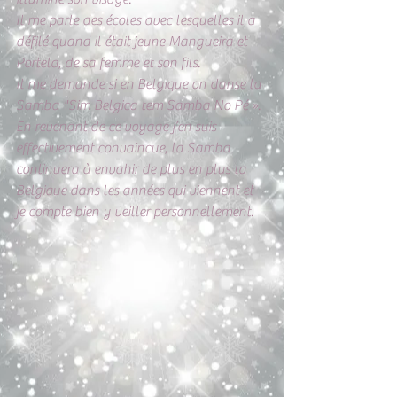
Il me parle des écoles avec lesquelles il a 
défilé quand il était jeune Mangueira et 
Portela, de sa femme et son fils. 
Il me demande si en Belgique on danse la 
Samba "Sim Belgica tem Samba No Pé ». 
En revenant de ce voyage j’en suis 
effectivement convaincue, la Samba 
continuera à envahir de plus en plus la 
Belgique dans les années qui viennent et 
je compte bien y veiller personnellement.