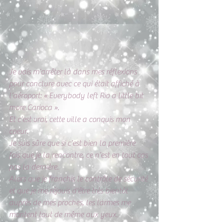
Je vais m’arrêter là dans mes réflexions 
pour conclure avec ce qui était affiché à 
l’aéroport: « Everybody left Rio a little bit 
more Carioca ». 
Et c’est vrai, cette ville a conquis mon 
coeur. 
Je suis sûre que si c’est bien la première 
fois que je la rencontre, ce n’est en tout cas 
pas la dernière.
Alors que je franchis le contrôle de sécurité 
et que je me réjouis d'être très bientôt 
auprès de mes proches, les larmes me 
montent tout de même aux yeux.