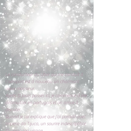
Le conducteur du Uber qui me conduit à 
l’aéroport est à nouveau un charmant 
vieux monsieur.
Après 11 jours passés ici, je commence à me 
débrouiller en portugais et on arrive à 
discuter.
Quand je lui explique que j’ai paradé avec 
Imperio da Tijuca, un sourire indescriptible 
illumine son visage.