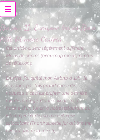
Rio jour 11: Everyone leaves Rio a
little bit more Carioca
Cet article-ci sera légèrement différent.
Moins de photos (beaucoup moins) et plus 
de réflexions.
En effet, j’ai quitté mon Airbnb à 13h. Je 
n’ai donc pas fais grand chose de 
nouveau si ce n’est profiter une dernière 
fois de la plage, d’une noix de coco 
fraîche, d’un lunch à notre restaurant au 
Kilo préféré et de ma merveilleuse 
colocataire (Thank sweetie for all this trip, 
I know you read me <3). 