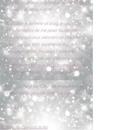
C’est la fin d’une magnifique aventure et 
d’un rêve devenu réalité. 
Alors que je termine ce blog, je souhaite 
vous permettre de me poser toutes les 
questions qui vous viennent en tête sur 
mon voyage, mon expérience etc. 
Envoyez-moi par message Facebook, 
Instagram ou email vos questions avant 
le dimanche 10 mars et j’y répondrai dans 
un dernier article d’ici quelques jours. 
Merci du fond du coeur de m’avoir lue et 
d’avoir partagé cette aventure avec moi,
Beijos <3
Destaque au Carnaval de Rio