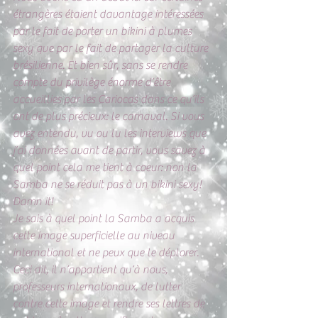
étrangères étaient davantage intéressées 
par le fait de porter un bikini à plumes 
sexy que par le fait de partager la culture 
brésilienne. Et bien sûr, sans se rendre 
compte du privilège énorme d’être 
accueillies par les Cariocas dans ce qu’ils 
ont de plus précieux: le carnaval. Si vous 
avez entendu, vu ou lu les interviews que 
j’ai données avant de partir, vous savez à 
quel point cela me tient à coeur: non la 
Samba ne se réduit pas à un bikini sexy! 
Damn it! 
Je sais à quel point la Samba a acquis 
cette image superficielle au niveau 
international et ne peux que le déplorer.
Ceci dit, il n’appartient qu’à nous, 
professeurs internationaux, de lutter 
contre cette image et rendre ses lettres de 