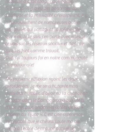
noblesse à cette magnifique danse. 
Si bien sûr il y a eu des personnes dont 
l’attitude et la mentalité m'exaspèrent, il y 
a heureusement de nombreuses autres 
danseuses qui partagent la même idée 
que moi. Je le sais, j’en parle avec elles, je 
le vois sur les réseaux sociaux et dans ce 
qu’elles font comme travail. 
Ouf, j’ai toujours foi en notre communauté 
internationale! 
Ma troisième réflexion rejoint les deux 
précédentes. Je me sens honorée mais 
aussi très humble, d’avoir eu la chance de 
parader dans le Sambadromo aux côtés 
d’une des plus anciennes écoles de Rio « 
Imperio da Tijuca ». C’est une expérience 
incroyable que je chérirai toute ma vie, 
merci à l’école de m’avoir accueillie. 