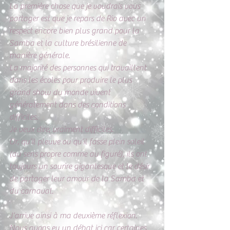
La première chose que je voudrais vous 
partager est que je repars de Rio avec un 
respect encore bien plus grand pour la 
Samba et la culture brésilienne de 
manière générale. 
La majorité des personnes qui travaillent 
dans les écoles pour produire le plus 
grand show du monde vivent 
généralement dans des conditions 
difficiles.
Je veux dire, vraiment difficiles. 
Or, qu’il pleuve ou qu’il fasse plein soleil 
(au sens propre comme au figuré), ils ont 
toujours un sourire gigantesque et le désir 
de partager leur amour de la Samba et 
du carnaval.
J’arrive ainsi à ma deuxième réflexion. 
Nous avons eu un débat ici car certaines 